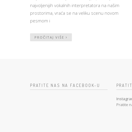
najvoljenijih vokalnih interpretatora na našim
prostorima, vraća se na veliku scenu novom
pesmom i
PROČITAJ VIŠE
PRATITE NAS NA FACEBOOK-U
PRATI
Instagra
Pratite n