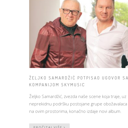
ŽELJKO SAMARDŽIĆ POTPISAO UGOVOR S
KOMPANIJOM SKYMUSIC
Željko Samardžić, zvezda naše scene koja traje, uz
neprekidnu podršku postojane grupe obožavalaca
na ovim prostorima, konačno izdaje novi album.
PROČITAJ VIŠE