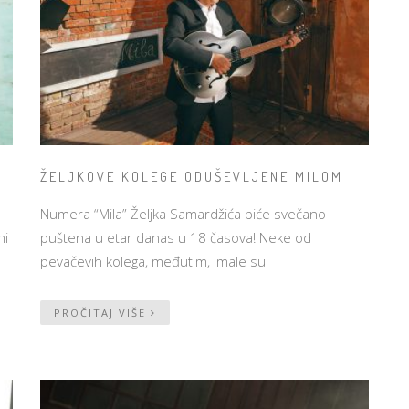
ŽELJKOVE KOLEGE ODUŠEVLJENE MILOM
Numera “Mila” Željka Samardžića biće svečano
ni
puštena u etar danas u 18 časova! Neke od
pevačevih kolega, međutim, imale su
PROČITAJ VIŠE