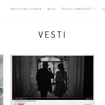
NASLOVNA STRANA
MILA
ŽELJKO SAMARDŽIĆ
G
VESTI