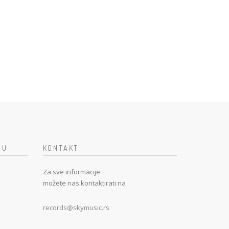
-U
KONTAKT
Za sve informacije
možete nas kontaktirati na
records@skymusic.rs