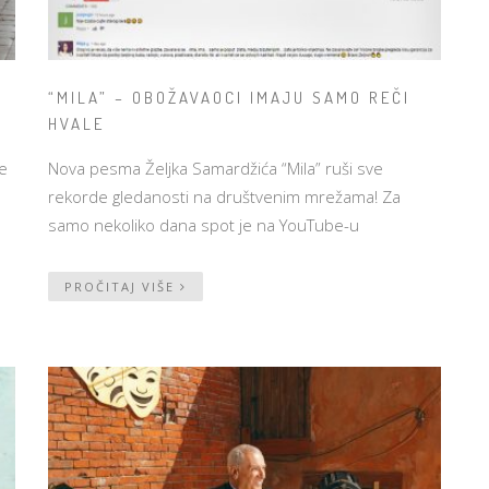
“MILA” – OBOŽAVAOCI IMAJU SAMO REČI
HVALE
se
Nova pesma Željka Samardžića “Mila” ruši sve
rekorde gledanosti na društvenim mrežama! Za
samo nekoliko dana spot je na YouTube-u
PROČITAJ VIŠE