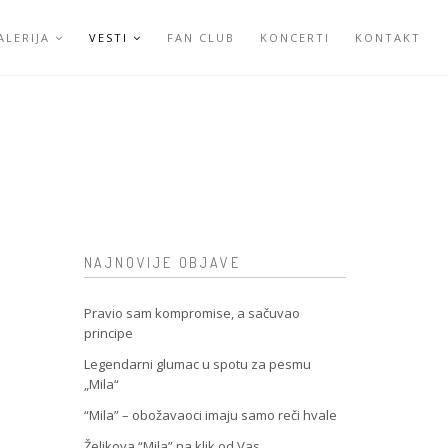
ALERIJA
VESTI
FAN CLUB
KONCERTI
KONTAKT
NAJNOVIJE OBJAVE
Pravio sam kompromise, a sačuvao
principe
Legendarni glumac u spotu za pesmu
„Mila“
“Mila” – obožavaoci imaju samo reči hvale
Željkova “Mila” na klik od Vas