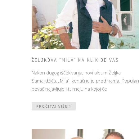
ŽELJKOVA “MILA” NA KLIK OD VAS
Nakon dugog iščekivanja, novi album Željka
Samardžića, „Mila“, konačno je pred nama. Popular
pevač najavljuje i turneju na kojoj će
PROČITAJ VIŠE