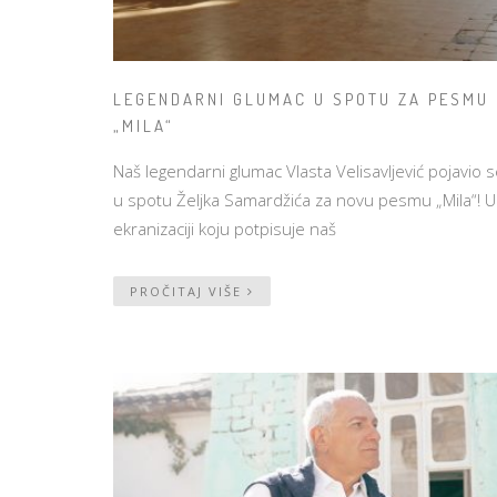
LEGENDARNI GLUMAC U SPOTU ZA PESMU
„MILA“
Naš legendarni glumac Vlasta Velisavljević pojavio 
u spotu Željka Samardžića za novu pesmu „Mila“! U
ekranizaciji koju potpisuje naš
PROČITAJ VIŠE