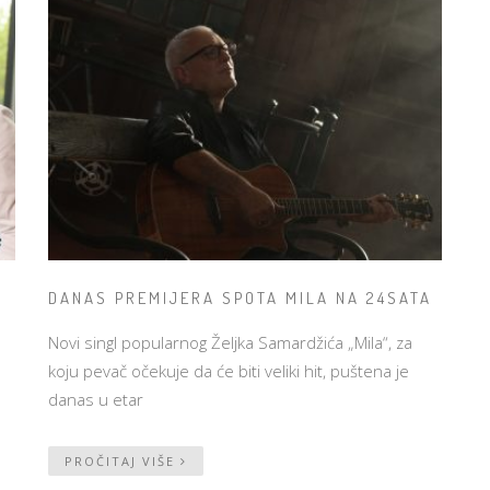
A
DANAS PREMIJERA SPOTA MILA NA 24SATA
Novi singl popularnog Željka Samardžića „Mila“, za
koju pevač očekuje da će biti veliki hit, puštena je
danas u etar
PROČITAJ VIŠE