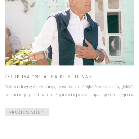
ŽELJKOVA “MILA” NA KLIK OD VAS
Nakon dugog iščekivanja, novi album Željka Samardžića, „Mila“,
konačno je pred nama. Popularni pevač najavljuje i turneju na
PROČITAJ VIŠE