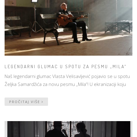
LEGENDARNI GLUMAC U SPOTU ZA PESMU „MILA“
Naš legendarni glumac Vlasta Velisavljević pojavio se u spotu
Željka Samardžića za novu pesmu „Mila“! U ekranizaciji koju
PROČITAJ VIŠE