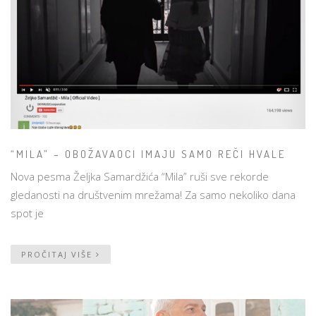
“MILA” – OBOŽAVAOCI IMAJU SAMO REČI HVALE
Nova pesma Željka Samardžića “Mila” ruši sve rekorde
gledanosti na društvenim mrežama! Za samo nekoliko dana
spot je
PROČITAJ VIŠE